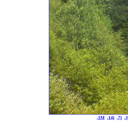
-1M
-14j
-7j
-3