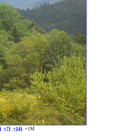
j
+7j
+14j
+1M