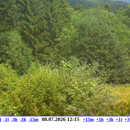
08.07.2026 12:15
j
-1j
-3h
-1h
-15m
+15m
+1h
+3h
+1j
+3