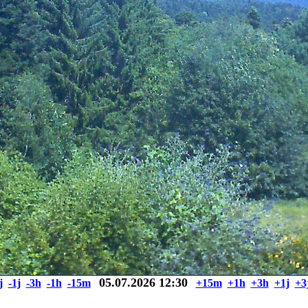
05.07.2026 12:30
j
-1j
-3h
-1h
-15m
+15m
+1h
+3h
+1j
+3