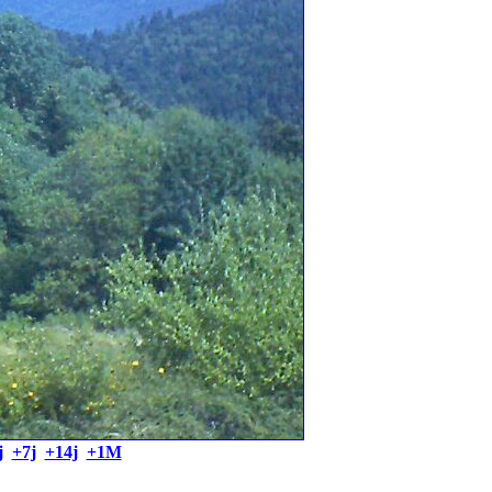
j
+7j
+14j
+1M