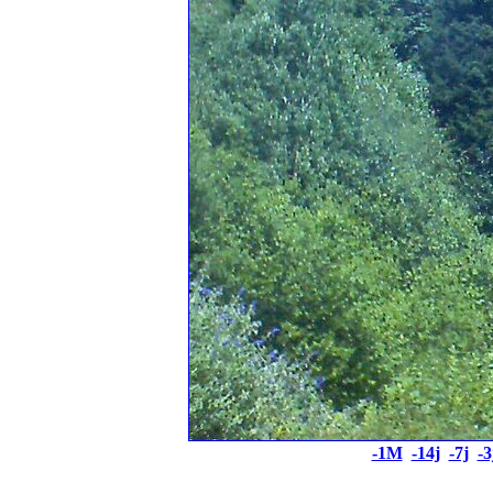
-1M
-14j
-7j
-3