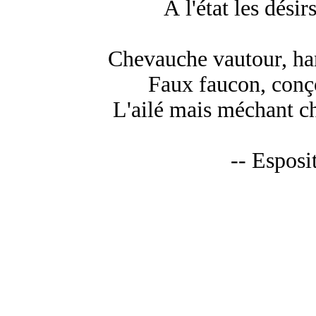
À l'état les désir
Chevauche vautour, han
Faux faucon, conço
L'ailé mais méchant cha
-- Esposi