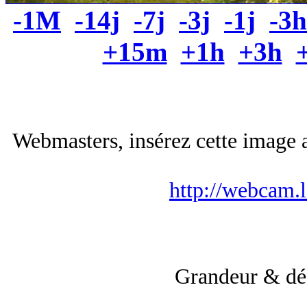
-1M
-14j
-7j
-3j
-1j
-3h
+15m
+1h
+3h
Webmasters, insérez cette image a
http://webcam.
Grandeur & dé