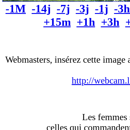
-1M
-14j
-7j
-3j
-1j
-3h
+15m
+1h
+3h
Webmasters, insérez cette image a
http://webcam.
Les femmes s
celles qui commandent 