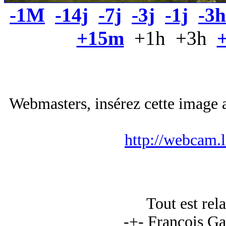
-1M
-14j
-7j
-3j
-1j
-3h
+15m
+1h +3h
+
Webmasters, insérez cette image a
http://webcam.
Tout est rela
-+- François Ga