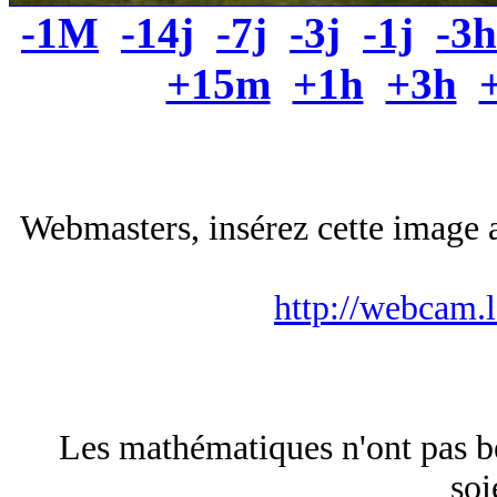
-1M
-14j
-7j
-3j
-1j
-3h
+15m
+1h
+3h
Webmasters, insérez cette image a
http://webcam.
Les mathématiques n'ont pas be
soi