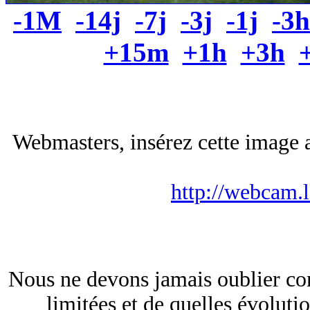
-1M
-14j
-7j
-3j
-1j
-3h
+15m
+1h
+3h
Webmasters, insérez cette image a
http://webcam.
Nous ne devons jamais oublier co
limitées et de quelles évoluti