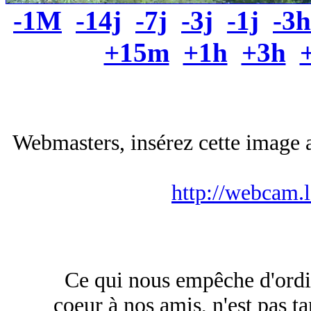
-1M
-14j
-7j
-3j
-1j
-3h
+15m
+1h
+3h
Webmasters, insérez cette image a
http://webcam.
Ce qui nous empêche d'ordin
coeur à nos amis, n'est pas t