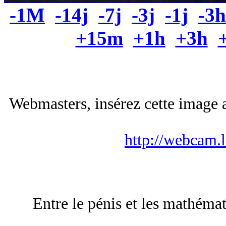
-1M
-14j
-7j
-3j
-1j
-3h
+15m
+1h
+3h
Webmasters, insérez cette image a
http://webcam.
Entre le pénis et les mathémati