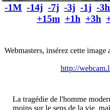
-1M
-14j
-7j
-3j
-1j
-3h
+15m
+1h
+3h
Webmasters, insérez cette image a
http://webcam.
La tragédie de l'homme moderne
moins sur le sens de la vie, ma