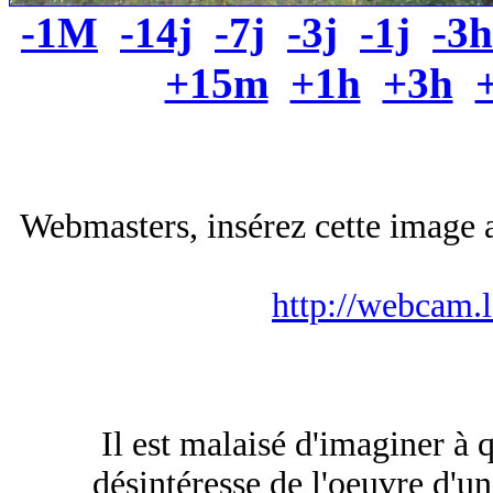
-1M
-14j
-7j
-3j
-1j
-3h
+15m
+1h
+3h
Webmasters, insérez cette image a
http://webcam.
Il est malaisé d'imaginer à q
désintéresse de l'oeuvre d'un 