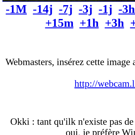
-1M
-14j
-7j
-3j
-1j
-3h
+15m
+1h
+3h
Webmasters, insérez cette image a
http://webcam.
Okki : tant qu'ilk n'existe pas 
oui, je préfère W