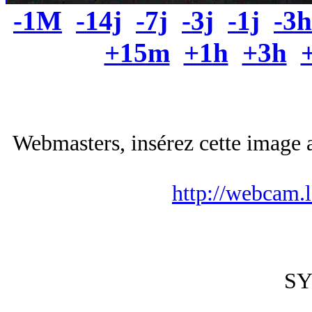
-1M
-14j
-7j
-3j
-1j
-3h
+15m
+1h
+3h
Webmasters, insérez cette image a
http://webcam.
S