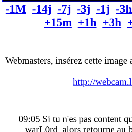
-1M
-14j
-7j
-3j
-1j
-3h
+15m
+1h
+3h
Webmasters, insérez cette image a
http://webcam.
09:05 Si tu n'es pas content q
warL0rd, alors retourne au b