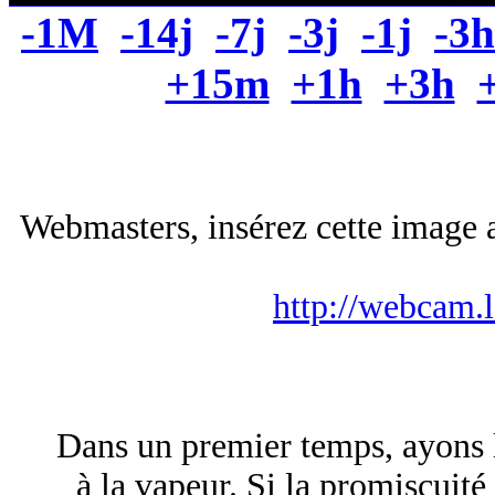
-1M
-14j
-7j
-3j
-1j
-3h
+15m
+1h
+3h
Webmasters, insérez cette image a
http://webcam.
Dans un premier temps, ayons l'
à la vapeur. Si la promiscuit