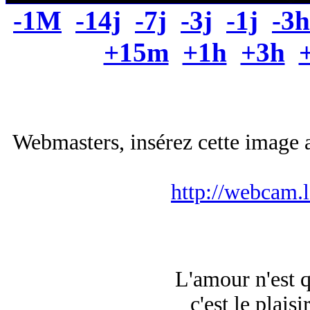
-1M
-14j
-7j
-3j
-1j
-3h
+15m
+1h
+3h
Webmasters, insérez cette image a
http://webcam.
L'amour n'est 
c'est le plaisi