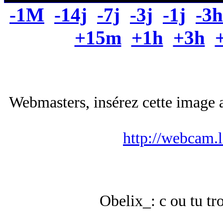
-1M
-14j
-7j
-3j
-1j
-3h
+15m
+1h
+3h
Webmasters, insérez cette image a
http://webcam.
Obelix_: c ou tu tr