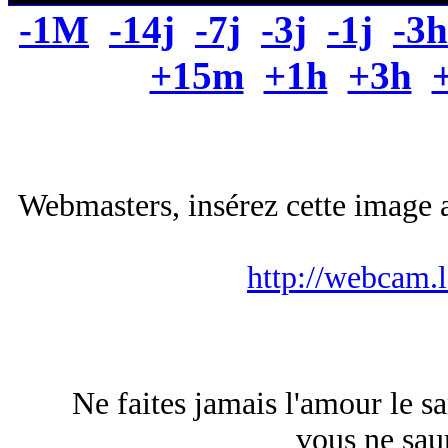
-1M
-14j
-7j
-3j
-1j
-3h
+15m
+1h
+3h
Webmasters, insérez cette image a
http://webcam.
Ne faites jamais l'amour le sa
vous ne saur