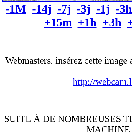
-1M
-14j
-7j
-3j
-1j
-3h
+15m
+1h
+3h
Webmasters, insérez cette image a
http://webcam.
SUITE À DE NOMBREUSES T
MACHINE 