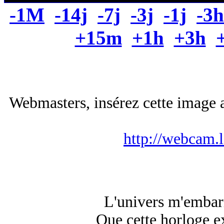
-1M
-14j
-7j
-3j
-1j
-3h
+15m
+1h
+3h
Webmasters, insérez cette image a
http://webcam.
L'univers m'embarr
Que cette horloge exi