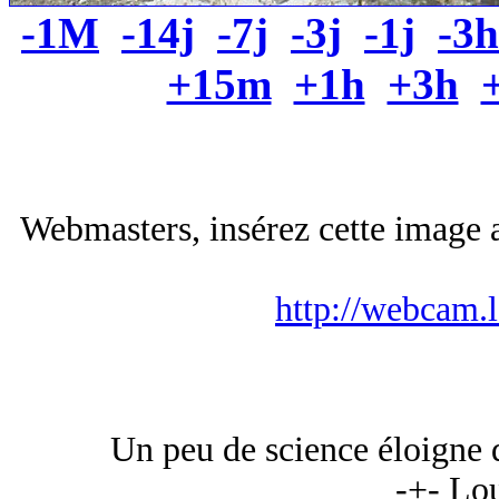
-1M
-14j
-7j
-3j
-1j
-3h
+15m
+1h
+3h
Webmasters, insérez cette image a
http://webcam.
Un peu de science éloigne
-+- Lou