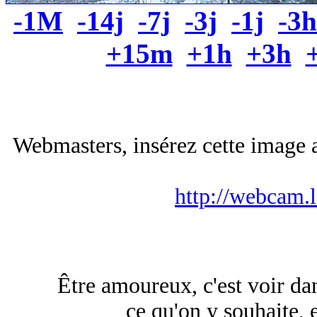
-1M
-14j
-7j
-3j
-1j
-3h
+15m
+1h
+3h
Webmasters, insérez cette image a
http://webcam.
Être amoureux, c'est voir da
ce qu'on y souhaite, 