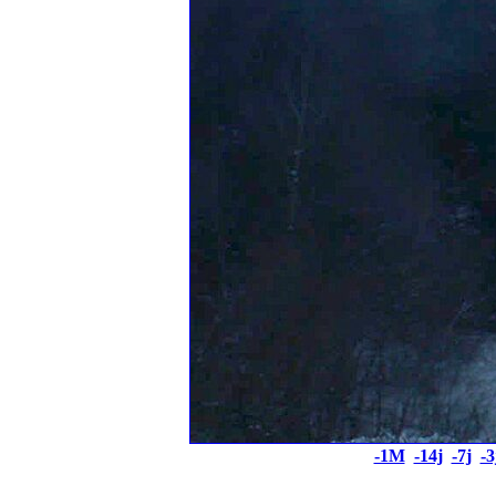
-1M
-14j
-7j
-3