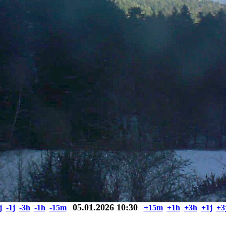
05.01.2026 10:30
j
-1j
-3h
-1h
-15m
+15m
+1h
+3h
+1j
+3