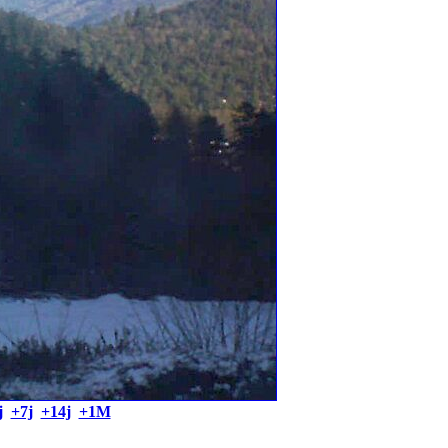
j
+7j
+14j
+1M