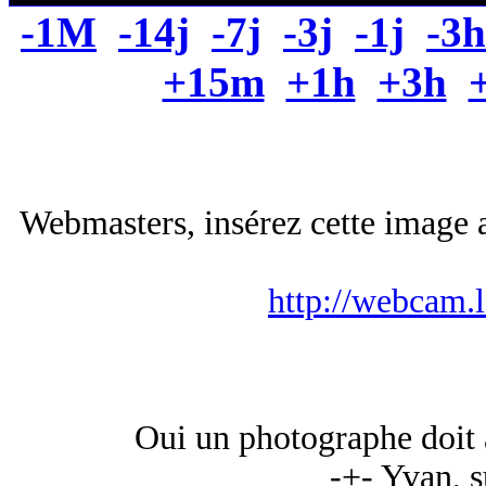
-1M
-14j
-7j
-3j
-1j
-3h
+15m
+1h
+3h
Webmasters, insérez cette image a
http://webcam.
Oui un photographe doit av
-+- Yvan, s