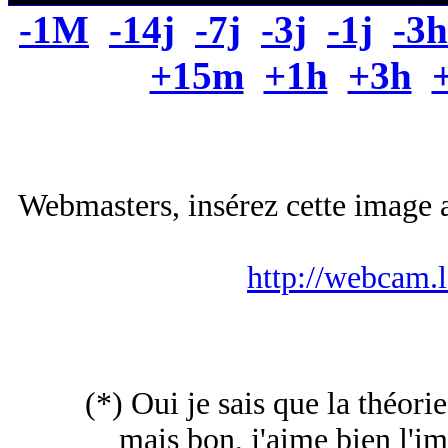
-1M
-14j
-7j
-3j
-1j
-3h
+15m
+1h
+3h
Webmasters, insérez cette image a
http://webcam.
(*) Oui je sais que la théorie
mais bon, j'aime bien l'im