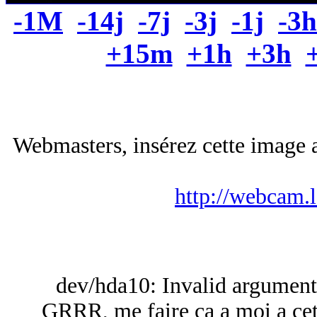
-1M
-14j
-7j
-3j
-1j
-3h
+15m
+1h
+3h
Webmasters, insérez cette image a
http://webcam.
dev/hda10: Invalid argument 
GRRR, me faire ca a moi a cett