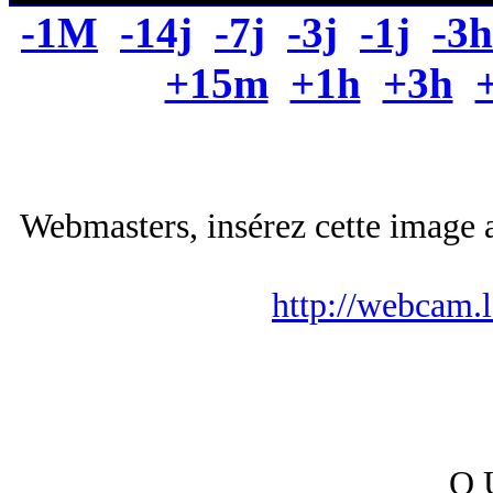
-1M
-14j
-7j
-3j
-1j
-3h
+15m
+1h
+3h
Webmasters, insérez cette image a
http://webcam.
Q 