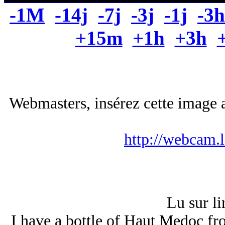
-1M
-14j
-7j
-3j
-1j
-3h
+15m
+1h
+3h
Webmasters, insérez cette image a
http://webcam.
Lu sur li
I have a bottle of Haut Medoc f