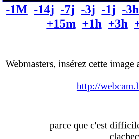
-1M
-14j
-7j
-3j
-1j
-3h
+15m
+1h
+3h
Webmasters, insérez cette image a
http://webcam.
parce que c'est difficil
clacbec