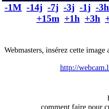
-1M
-14j
-7j
-3j
-1j
-3h
+15m
+1h
+3h
Webmasters, insérez cette image a
http://webcam.
comment faire pour cr