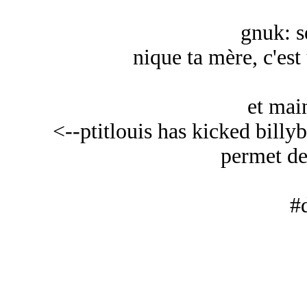
gnuk: s
nique ta mère, c'est 
et mai
<--ptitlouis has kicked billy
permet de 
#