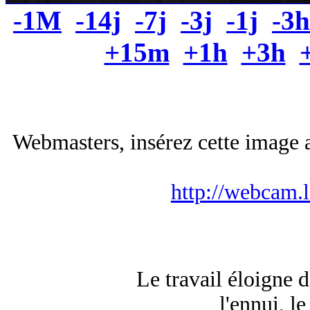
-1M
-14j
-7j
-3j
-1j
-3h
+15m
+1h
+3h
Webmasters, insérez cette image a
http://webcam.
Le travail éloigne 
l'ennui, le