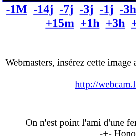
-1M
-14j
-7j
-3j
-1j
-3
+15m
+1h
+3h
Webmasters, insérez cette image a
http://webcam.
On n'est point l'ami d'une 
-+- Hono