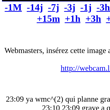
-1M
-14j
-7j
-3j
-1j
-3h
+15m
+1h
+3h
Webmasters, insérez cette image a
http://webcam.
23:09 ya wmc^(2) qui planne grav
23:10 23:09 grave a q