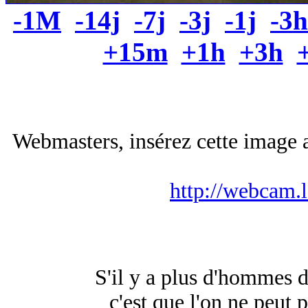
-1M
-14j
-7j
-3j
-1j
-3h
+15m
+1h
+3h
Webmasters, insérez cette image a
http://webcam.
S'il y a plus d'hommes 
c'est que l'on ne peut 