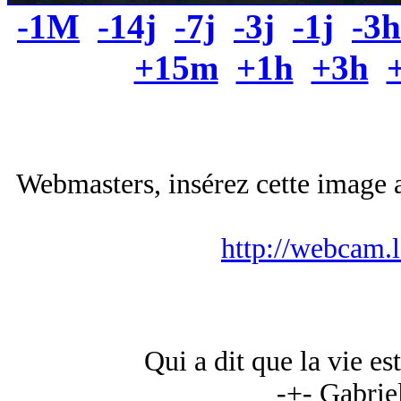
-1M
-14j
-7j
-3j
-1j
-3h
+15m
+1h
+3h
Webmasters, insérez cette image a
http://webcam.
Qui a dit que la vie es
-+- Gabrie