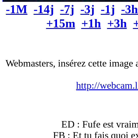
-1M
-14j
-7j
-3j
-1j
-3h
+15m
+1h
+3h
Webmasters, insérez cette image a
http://webcam.
ED : Fufe est vraim
FB : Et tu fais quoi e