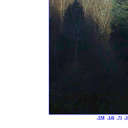
-1M
-14j
-7j
-3