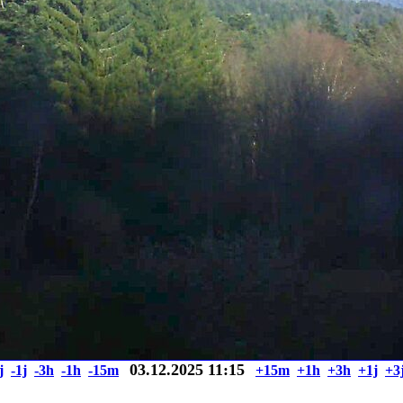
03.12.2025 11:15
j
-1j
-3h
-1h
-15m
+15m
+1h
+3h
+1j
+3