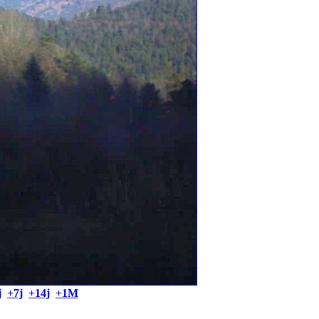
j
+7j
+14j
+1M