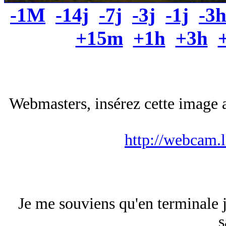
-1M
-14j
-7j
-3j
-1j
-3
+15m
+1h
+3h
Webmasters, insérez cette image a
http://webcam.
Je me souviens qu'en terminale j
s