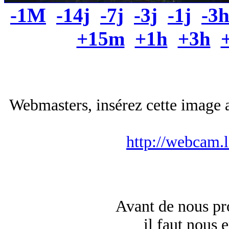
-1M
-14j
-7j
-3j
-1j
-3
+15m
+1h
+3h
Webmasters, insérez cette image a
http://webcam.
Avant de nous pro
il faut nous 