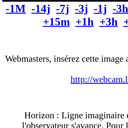
-1M
-14j
-7j
-3j
-1j
-3
+15m
+1h
+3h
Webmasters, insérez cette image a
http://webcam.
Horizon : Ligne imaginaire q
l'observateur s'avance. Pour 