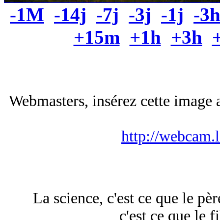
-1M
-14j
-7j
-3j
-1j
-3
+15m
+1h
+3h
Webmasters, insérez cette image a
http://webcam.
La science, c'est ce que le pèr
c'est ce que le f