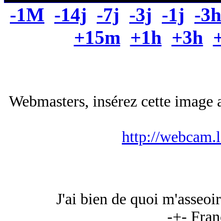
-1M
-14j
-7j
-3j
-1j
-3
+15m
+1h
+3h
Webmasters, insérez cette image a
http://webcam.
J'ai bien de quoi m'asseoir
-+- Fran