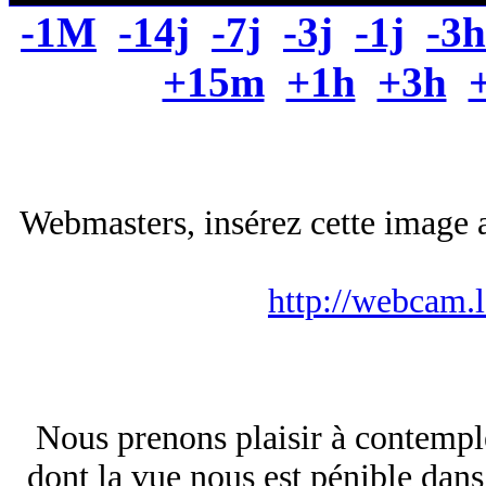
-1M
-14j
-7j
-3j
-1j
-3h
+15m
+1h
+3h
Webmasters, insérez cette image a
http://webcam.
Nous prenons plaisir à contemple
dont la vue nous est pénible dan