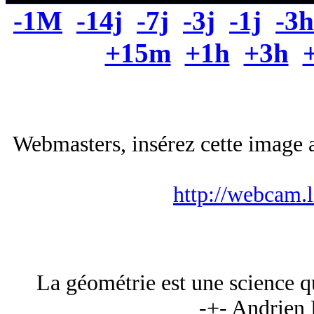
-1M
-14j
-7j
-3j
-1j
-3h
+15m
+1h
+3h
Webmasters, insérez cette image a
http://webcam.
La géométrie est une science qu
-+- Andrien