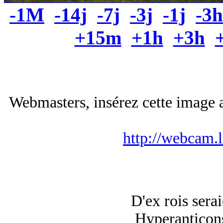
-1M
-14j
-7j
-3j
-1j
-3h
+15m
+1h
+3h
Webmasters, insérez cette image a
http://webcam.
D'ex rois serai
Hyperanticons