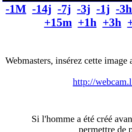
-1M
-14j
-7j
-3j
-1j
-3h
+15m
+1h
+3h
Webmasters, insérez cette image a
http://webcam.
Si l'homme a été créé avan
permettre de 