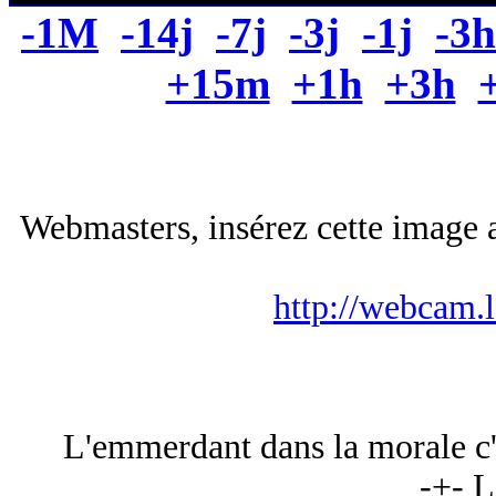
-1M
-14j
-7j
-3j
-1j
-3h
+15m
+1h
+3h
Webmasters, insérez cette image a
http://webcam.
L'emmerdant dans la morale c'es
-+- L