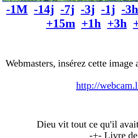
-1M
-14j
-7j
-3j
-1j
-3
+15m
+1h
+3h
Webmasters, insérez cette image a
http://webcam.
Dieu vit tout ce qu'il avait
-+- Livre de