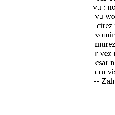
vu : n
vu wo
cirez
vomir
murez
rivez
csar 
cru v
-- Zal