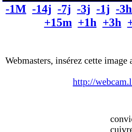
-1M
-14j
-7j
-3j
-1j
-3h
+15m
+1h
+3h
Webmasters, insérez cette image a
http://webcam.
convi
cuivr