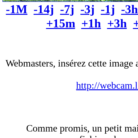
-1M
-14j
-7j
-3j
-1j
-3h
+15m
+1h
+3h
Webmasters, insérez cette image a
http://webcam.
Comme promis, un petit mail